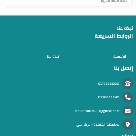
إعادة كلمة المرور
نبذة عنا
الروابط السريعة
الرئيسية
نبذة عنا
إتصل بنا
01773233330
0556688940
haliaitam2020@gmail.com
محافظة القنفذة - مركز حلي
تجدنا على