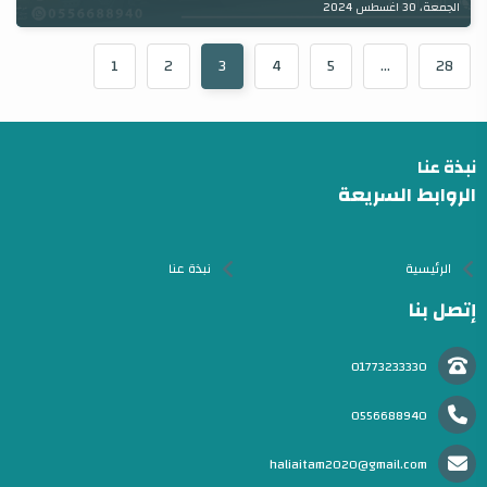
الجمعة، 30 اغسطس 2024
1
2
3
4
5
...
28
نبذة عنا
الروابط السريعة
الرئيسية
نبذة عنا
إتصل بنا
01773233330
0556688940
haliaitam2020@gmail.com